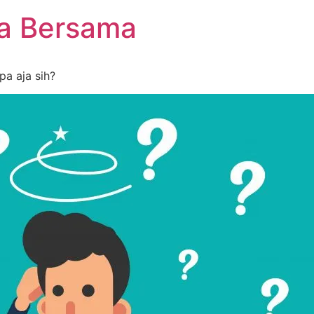
ia Bersama
pa aja sih?