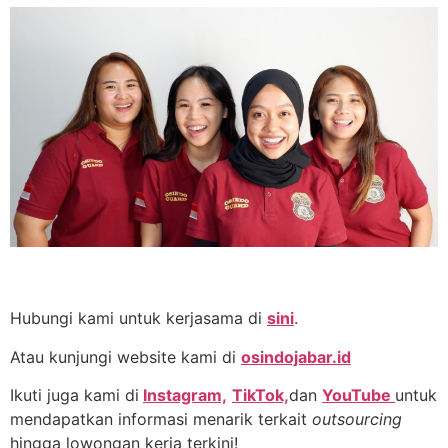
Hubungi kami untuk kerjasama di
sini
.
Atau kunjungi website kami di
osindojabar.id
Ikuti juga kami di
Instagram,
TikTok,
dan
YouTube
untuk
mendapatkan informasi menarik terkait
outsourcing
hingga lowongan kerja terkini!